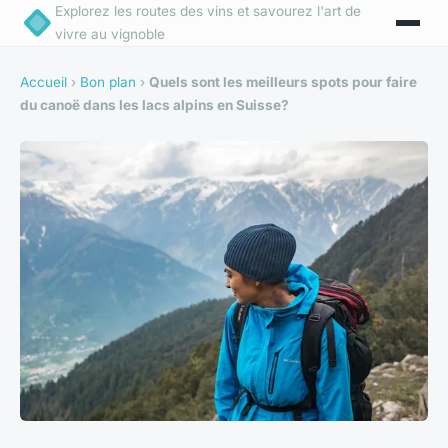
Explorez les routes des vins et savourez l'art de
vivre au vignoble
Accueil
›
Bon plan
›
Quels sont les meilleurs spots pour faire
du canoë dans les lacs alpins en Suisse?