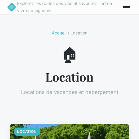
Explorez les routes des vins et savourez l'art de
vivre au vignoble
Accueil
› Location
🏠
Location
Locations de vacances et hébergement
LOCATION