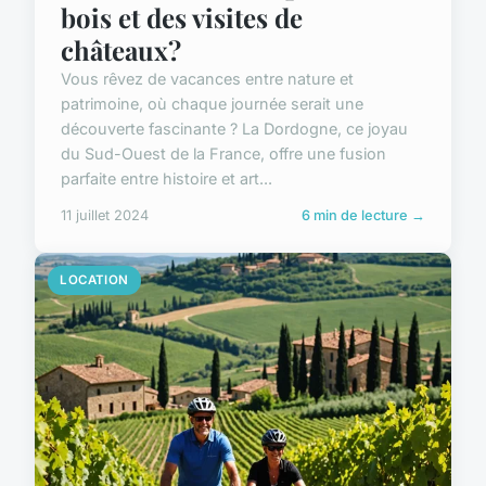
bois et des visites de
châteaux?
Vous rêvez de vacances entre nature et
patrimoine, où chaque journée serait une
découverte fascinante ? La Dordogne, ce joyau
du Sud-Ouest de la France, offre une fusion
parfaite entre histoire et art...
11 juillet 2024
6 min de lecture →
LOCATION