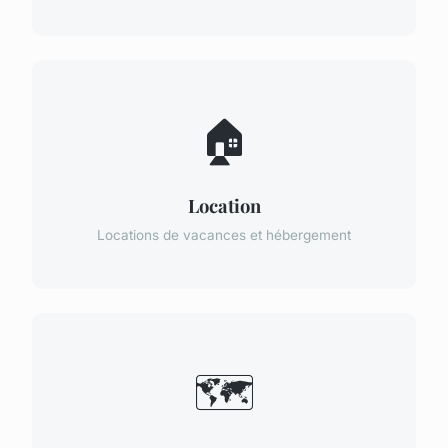
🏠
Location
Locations de vacances et hébergement
🗺️