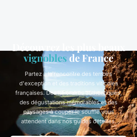
Découvrez les plus beaux
vignobles
de France
Partez à la rencontre des terroirs
d'exception et des traditions viticoles
françaises. Des itinéraires authentiques,
des dégustations mémorables et des
paysages à couper le souffle vous
attendent dans nos guides détaillés.