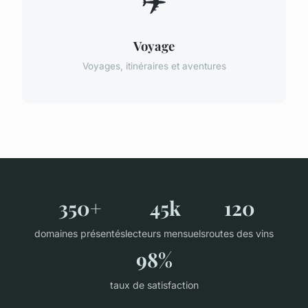
✈️
Voyage
Voyages, itinéraires et aventures
350+
45k
120
domaines présentés
lecteurs mensuels
routes des vins
98%
taux de satisfaction