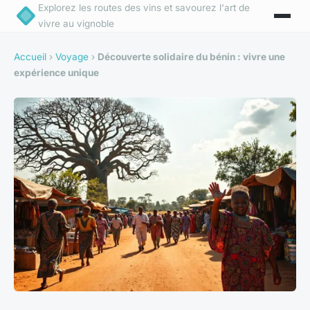
Explorez les routes des vins et savourez l'art de
vivre au vignoble
Accueil
›
Voyage
›
Découverte solidaire du bénin : vivre une
expérience unique